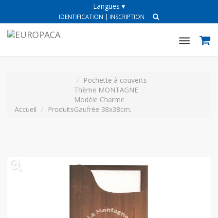
Langues ▾
IDENTIFICATION
|
INSCRIPTION
Toggle
navigat
Pochette à couverts
Thème MONTAGNE
Modèle Charme
Accueil
Produits
Gaufrée 38x38cm.