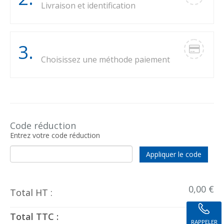
Livraison et identification
Paiement
3.
Choisissez une méthode paiement
TOTAL
TOTAL
ARTICLE
QUANTITÉ
HT
TTC
Code réduction
Entrez votre code réduction
Appliquer le code
0,00 €
Total HT :
Total TTC :
0 €
RAPPELER