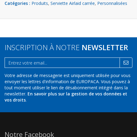
Catégories :
Produits
,
Serviette Airlaid carrée
,
Personnalisées
INSCRIPTION À NOTRE
NEWSLETTER
Votre adresse de messagerie est uniquement utilisée pour vous
envoyer les lettres d'information de EUROPACA. Vous pouvez à
tout moment utiliser le lien de désabonnement intégré dans la
newsletter.
En savoir plus sur la gestion de vos données et
vos droits
.
Notre Facebook