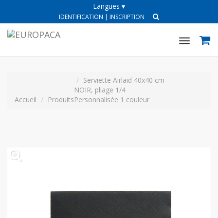
Langues ▾
IDENTIFICATION
|
INSCRIPTION
Toggle
navigat
Serviette Airlaid 40x40 cm
NOIR, pliage 1/4
Accueil
Produits
Personnalisée 1 couleur