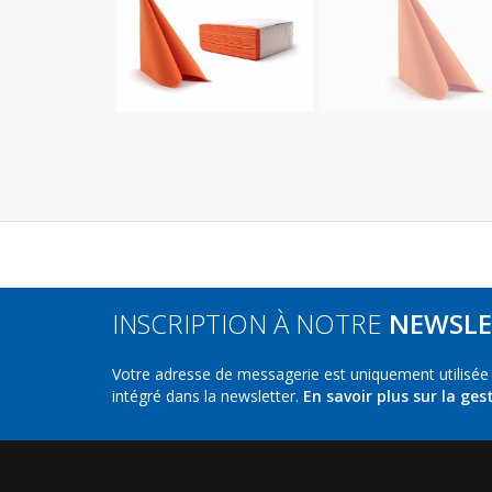
INSCRIPTION À NOTRE
NEWSLE
Votre adresse de messagerie est uniquement utilisée
intégré dans la newsletter.
En savoir plus sur la ges