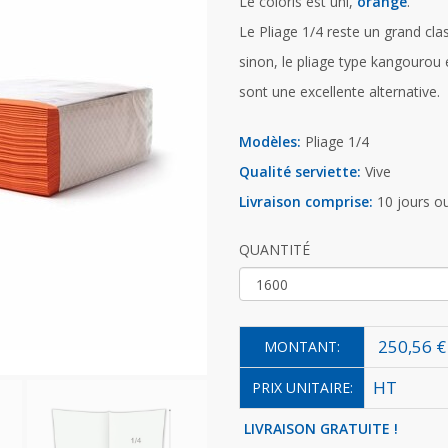
Le coloris est uni,
orange
.
Le Pliage 1/4 reste un grand clas
sinon, le pliage type kangourou 
sont une excellente alternative.
Modèles:
Pliage 1/4
Qualité serviette:
Vive
Livraison comprise:
10 jours o
QUANTITÉ
250,56 €
MONTANT:
HT
PRIX UNITAIRE:
LIVRAISON GRATUITE !