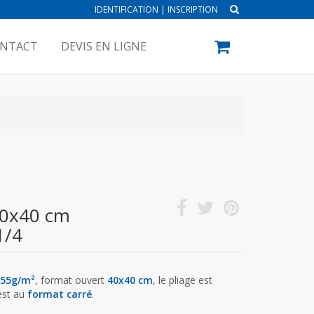
IDENTIFICATION
|
INSCRIPTION
NTACT
DEVIS EN LIGNE
 40x40 cm
1/4
55g/m²
, format ouvert
40x40 cm
, le pliage est
 est au
format carré
.