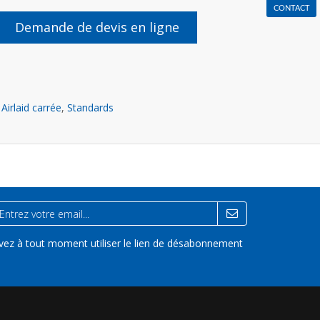
CONTACT
Demande de devis en ligne
 Airlaid carrée
,
Standards
vez à tout moment utiliser le lien de désabonnement