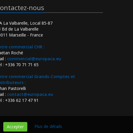
ontactez-nous
A La Valbarelle, Local 85-87
 Bd de La Valbarelle
011 Marseille - France
otre commercial CHR :
aëtan Roché
il :
commercial@europaca.eu
l : +336 70 71 71 65
otre commercial Grands-Comptes et
stributeurs :
han Pastorelli
il :
contact@europaca.eu
l : +336 62 17 47 91
Plus de détails
Accepter