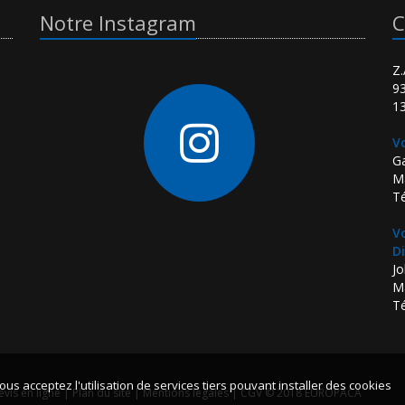
Notre Instagram
C
Z.
93
13
V
G
Ma
Té
V
Di
Jo
Ma
Té
ous acceptez l'utilisation de services tiers pouvant installer des cookies
evis en ligne
|
Plan du site
|
Mentions légales
|
CGV
© 2018 EUROPACA