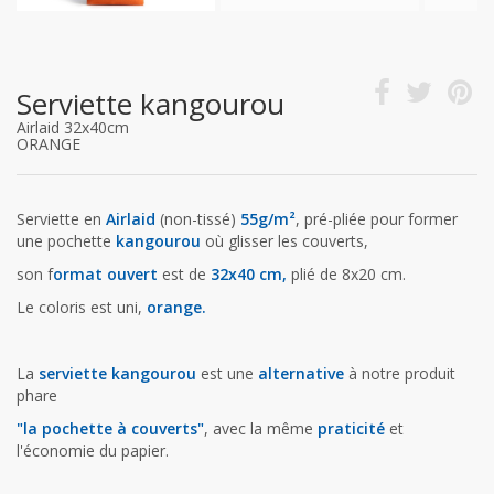
Serviette kangourou
Airlaid 32x40cm
ORANGE
Serviette en
Airlaid
(non-tissé)
55g/m²
, pré-pliée pour former
une pochette
kangourou
où glisser les couverts,
son f
ormat ouvert
est de
32x40 cm,
plié de 8x20 cm.
Le coloris est uni,
orange.
La
serviette kangourou
est une
alternative
à notre produit
phare
"la pochette à couverts"
, avec la même
praticité
et
l'économie du papier.