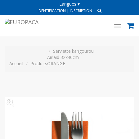
Langues ▾
IDENTIFICATION
|
INSCRIPTION
Toggle
navigat
Serviette kangourou
Airlaid 32x40cm
Accueil
Produits
ORANGE