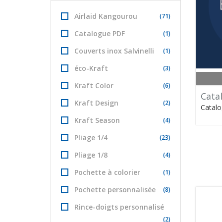
Airlaid Kangourou
(71)
Catalogue PDF
(1)
Couverts inox Salvinelli
(1)
éco-Kraft
(3)
Kraft Color
(6)
Cata
Kraft Design
(2)
Catal
Kraft Season
(4)
Pliage 1/4
(23)
Pliage 1/8
(4)
Pochette à colorier
(1)
Pochette personnalisée
(8)
Rince-doigts personnalisé
(2)