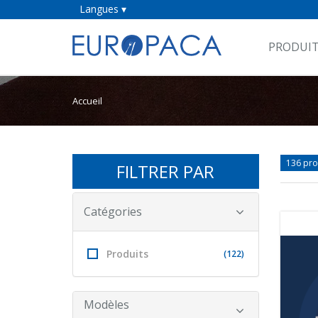
Langues ▾
PRODUI
Accueil
136 pro
FILTRER PAR
Catégories
Produits
(122)
Modèles