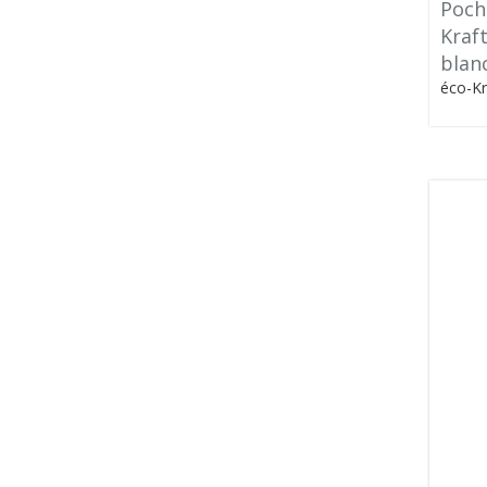
Poch
Kraft
blan
éco-Kr